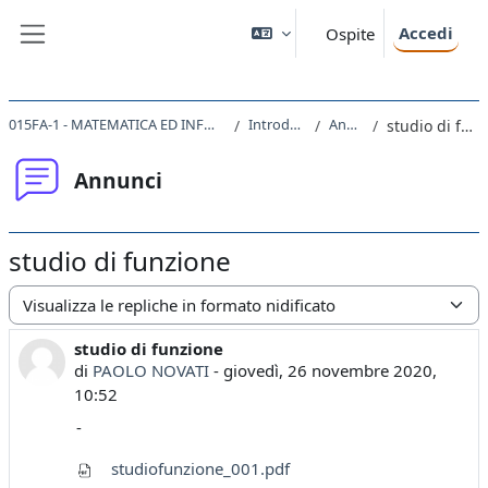
Vai al contenuto principale
Accedi
Ospite
Pannello laterale
015FA-1 - MATEMATICA ED INFORMATICA 2020
Introduzione
Annunci
studio di funzione
Annunci
studio di funzione
Modalità visualizzazione
studio di funzione
Numero di risposte: 0
di
PAOLO NOVATI
-
giovedì, 26 novembre 2020,
10:52
-
studiofunzione_001.pdf