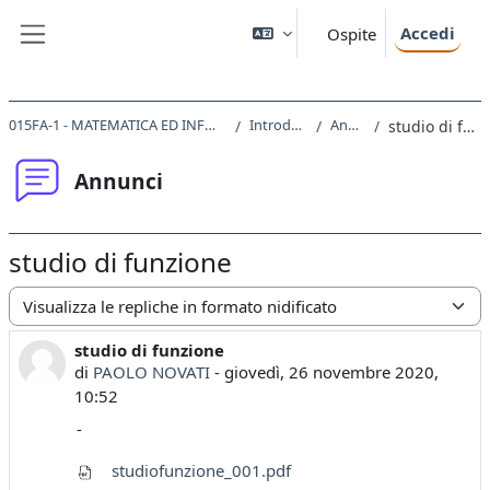
Vai al contenuto principale
Accedi
Ospite
Pannello laterale
015FA-1 - MATEMATICA ED INFORMATICA 2020
Introduzione
Annunci
studio di funzione
Annunci
studio di funzione
Modalità visualizzazione
studio di funzione
Numero di risposte: 0
di
PAOLO NOVATI
-
giovedì, 26 novembre 2020,
10:52
-
studiofunzione_001.pdf