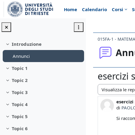
Vai al contenuto principale
Home
Calendario
Corsi
S
015FA-1 - MATEM
Introduzione
Minimizza
Ann
Annunci
Topic 1
Minimizza
esercizi 
Topic 2
Minimizza
Topic 3
Modalità visualiz
Minimizza
esercizi
Numero d
Topic 4
Minimizza
di
PAOLO
Topic 5
Si racco
Minimizza
Topic 6
Minimizza