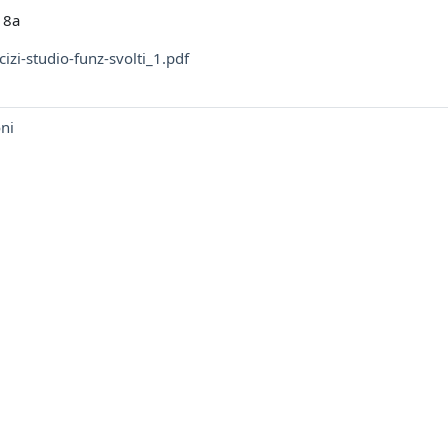
 8a
izi-studio-funz-svolti_1.pdf
oni