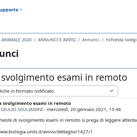
upporto
A ANIMALE 2020
ANNUNCI E AVVISI
Annunci
richiesta svol
unci
a svolgimento esami in remoto
zazione
ta svolgimento esami in remoto
i risposte: 0
 GIULIO GIULIANINI
-
mercoledì, 20 gennaio 2021, 15:46
chieste di svolgimento esami in remoto si prega di leggere attenta
www.biologia.units.it/avvisi/dettaglio/1427/1