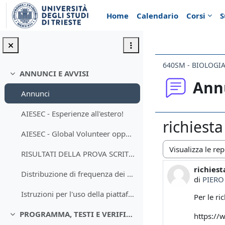
Vai al contenuto principale
Home
Calendario
Corsi
S
640SM - BIOLOGI
ANNUNCI E AVVISI
Minimizza
Ann
Annunci
AIESEC - Esperienze all'estero!
richiest
AIESEC - Global Volunteer opportunità di volontariato internazionale in Turchia, Messico, Tunisia e Germania
RISULTATI DELLA PROVA SCRITTA DEL 10 FEBBRAIO 2021...
Modalità visualiz
richies
Numero d
Distribuzione di frequenza dei punteggi delle prove del 21 gennaio e del 10 febbraio 2021
di
PIERO
Istruzioni per l'uso della piattaforma di ripasso McGraw-Hill Connect
Per le ri
PROGRAMMA, TESTI E VERIFICA
https://
Minimizza