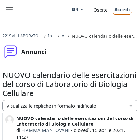
Vai al contenuto principale
Accedi
Ospite
Pannello laterale
221SM - LABORATORIO DI BIOLOGIA CELLULARE 2020
Introduzione
Annunci
NUOVO calendario delle esercitazioni del corso di Laboratorio di Biologia Cellulare
Annunci
NUOVO calendario delle esercitazioni
del corso di Laboratorio di Biologia
Cellulare
Modalità visualizzazione
NUOVO calendario delle esercitazioni del corso di
Numero di risposte: 0
Laboratorio di Biologia Cellulare
di
FIAMMA MANTOVANI
-
giovedì, 15 aprile 2021,
11:27