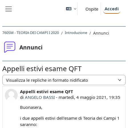
Vai al contenuto principale
Accedi
Ospite
Pannello laterale
760SM - TEORIA DEI CAMPI I 2020
Introduzione
Annunci
Annunci
Appelli estivi esame QFT
Modalità visualizzazione
Appelli estivi esame QFT
Numero di risposte: 0
di
ANGELO BASSI
-
martedì, 4 maggio 2021, 19:35
Buonasera,
i due appelli estivi dell'esame di Teoria dei Campi 1
saranno: