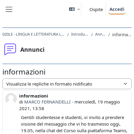
Vai al contenuto principale
Accedi
Ospite
Pannello laterale
020LE - LINGUA E LETTERATURA LATINA 2020
Introduzione
Annunci
informazioni
Annunci
informazioni
Modalità visualizzazione
informazioni
Numero di risposte: 0
di
MARCO FERNANDELLI
-
mercoledì, 19 maggio
2021, 13:58
Gentili studentesse e studenti, vi invito a prendere
visione del messaggio che vi ho trasmesso oggi,
19.05, nella chat del Corso sulla piattaforma Teams,