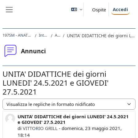
Vai al contenuto principale
Accedi
Ospite
Pannello laterale
197SM - ANATOMIA UMANA 2020
Introduzione
Annunci
UNITA' DIDATTICHE dei giorni LUNEDI' 24.5.2021 e GIOVEDI' 27.5.2021
Annunci
UNITA' DIDATTICHE dei giorni
LUNEDI' 24.5.2021 e GIOVEDI'
27.5.2021
Modalità visualizzazione
UNITA' DIDATTICHE dei giorni LUNEDI' 24.5.2021
Numero di risposte: 0
e GIOVEDI' 27.5.2021
di
VITTORIO GRILL
-
domenica, 23 maggio 2021,
18:14