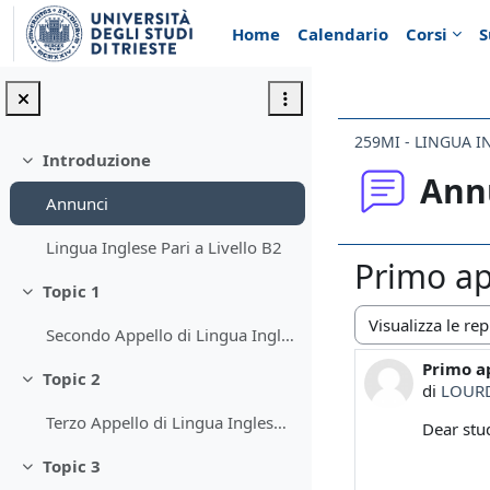
Vai al contenuto principale
Home
Calendario
Corsi
S
259MI - LINGUA IN
Introduzione
Minimizza
Ann
Annunci
Lingua Inglese Pari a Livello B2
Primo ap
Topic 1
Minimizza
Secondo Appello di Lingua Inglese Pari a Livello B2
Modalità visualiz
Primo a
Numero d
Topic 2
Minimizza
di
LOURD
Terzo Appello di Lingua Inglese Pari a Livello B2
Dear stu
Topic 3
Minimizza