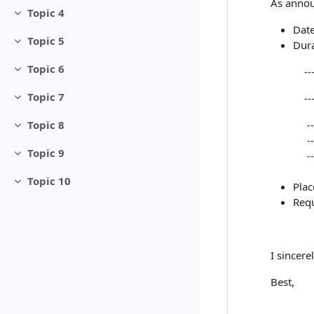
As announ
Topic 4
Minimizza
Date
Topic 5
Dura
Minimizza
Topic 6
---Dur
Minimizza
Topic 7
---Onli
Minimizza
Topic 8
---Fifte
Minimizza
---Each 
Topic 9
---Type 
Minimizza
Topic 10
Plac
Minimizza
Req
I sincere
Best,