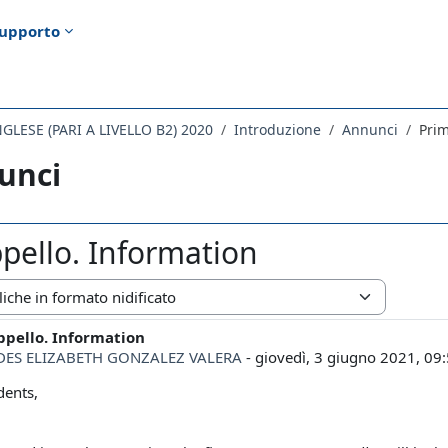
upporto
GLESE (PARI A LIVELLO B2) 2020
Introduzione
Annunci
Prim
unci
pello. Information
zazione
ppello. Information
i risposte: 0
ES ELIZABETH GONZALEZ VALERA
-
giovedì, 3 giugno 2021, 09
dents,