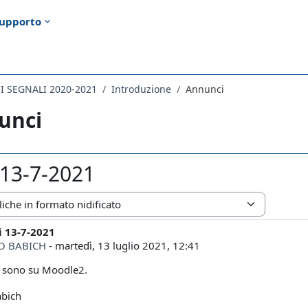
upporto
EI SEGNALI 2020-2021
Introduzione
Annunci
unci
i 13-7-2021
zazione
i 13-7-2021
i risposte: 0
O BABICH
-
martedì, 13 luglio 2021, 12:41
ti sono su Moodle2.
abich