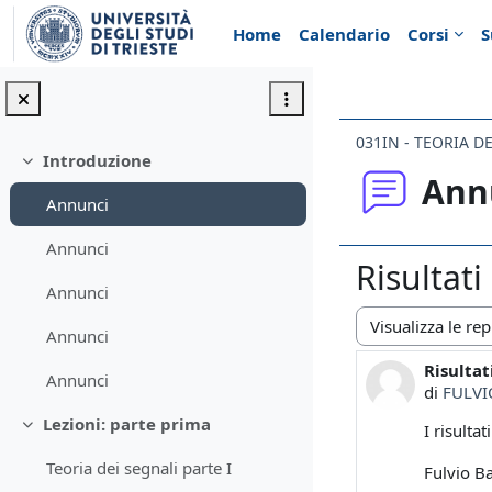
Vai al contenuto principale
Home
Calendario
Corsi
S
031IN - TEORIA D
Introduzione
Minimizza
Ann
Annunci
Annunci
Risultat
Annunci
Annunci
Modalità visualiz
Risultat
Numero d
Annunci
di
FULVI
Lezioni: parte prima
I risulta
Minimizza
Teoria dei segnali parte I
Fulvio B