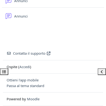
Forum
Annunci
Forum
Annunci
Contatta il supporto
Ospite (
Accedi
)
Apri indice del corso
Apri
Ottieni l'app mobile
Passa al tema standard
Powered by
Moodle