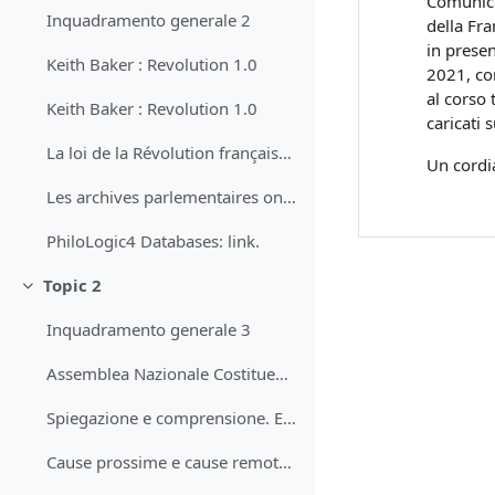
Comunico 
Inquadramento generale 2
della Fra
in presen
Keith Baker : Revolution 1.0
2021, co
al corso 
Keith Baker : Revolution 1.0
caricati 
La loi de la Révolution française: corpus digitalizzato di tutte le leggi e i decreti del periodo 1789 – 1799: link.
Un cordia
Les archives parlementaires on line : link.
PhiloLogic4 Databases: link.
Topic 2
Minimizza
Inquadramento generale 3
Assemblea Nazionale Costituente 1
Spiegazione e comprensione. Enciclopedia delle scienze sociali.
Cause prossime e cause remote della rivoluzione francese