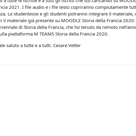
a tutte le iscritte e a tutti gli iscritti che sto caricando su MOODLE
ncia 2021. I file audio e i file testo copriranno compiutamente tut
za. Le studentesse e gli studenti potranno integrare il materiale
n il materiale già presente su MOODLE Storia della Francia 2020: 
triennale di Storia della Francia, che ho tenuto da remoto nell'ann
sulla piattaforma M TEAMS Storia della Francia 2020.
le saluto a tutte e a tutti. Cesare Vetter