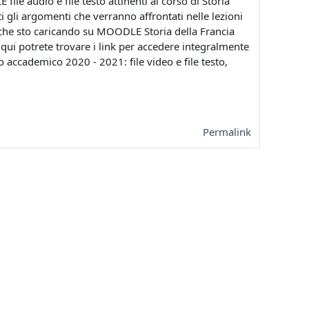
 file audio e file testo attinenti al corso di Storia
ti gli argomenti che verranno affrontati nelle lezioni
, che sto caricando su MOODLE Storia della Francia
qui potrete trovare i link per accedere integralmente
o accademico 2020 - 2021: file video e file testo,
Permalink