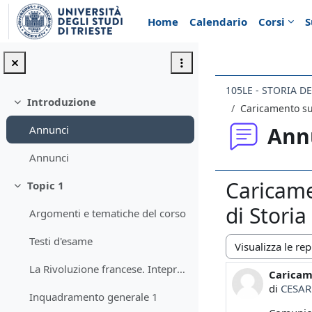
Vai al contenuto principale
Home
Calendario
Corsi
S
105LE - STORIA D
Introduzione
Minimizza
Caricamento su 
Ann
Annunci
Annunci
Caricame
Topic 1
Minimizza
di Storia
Argomenti e tematiche del corso
Testi d'esame
Modalità visualiz
La Rivoluzione francese. Intepretazioni storiografiche. Bibliografia
Caricame
Numero d
di
CESAR
Inquadramento generale 1