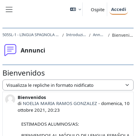
Vai al contenuto principale
Accedi
Ospite
Pannello laterale
505SL-1 - LINGUA SPAGNOLA 1 2021
Introduzione
Annunci
Bienvenidos
Annunci
Bienvenidos
Modalità visualizzazione
Bienvenidos
Numero di risposte: 0
di
NOELIA MARIA RAMOS GONZALEZ
-
domenica, 10
ottobre 2021, 20:23
ESTIMADOS ALUMNOS/AS:
BIENVENIDOS AL MÓDULO DE LENGUA ESPAÑOLA