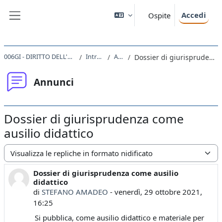
Vai al contenuto principale
Accedi
Ospite
Pannello laterale
006GI - DIRITTO DELL'UNIONE EUROPEA 2021
Introduzione
Annunci
Dossier di giurisprudenza come ausilio didattico
Annunci
Dossier di giurisprudenza come
ausilio didattico
Modalità visualizzazione
Dossier di giurisprudenza come ausilio
Numero di risposte: 0
didattico
di
STEFANO AMADEO
-
venerdì, 29 ottobre 2021,
16:25
Si pubblica, come ausilio didattico e materiale per