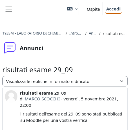
Vai al contenuto principale
Accedi
Ospite
Pannello laterale
193SM - LABORATORIO DI CHIMICA E BIOCHIMICA 2020
Introduzione
Annunci
risultati esame 29_09
Annunci
risultati esame 29_09
Modalità visualizzazione
risultati esame 29_09
Numero di risposte: 0
di
MARCO SCOCCHI
-
venerdì, 5 novembre 2021,
22:00
i risultati dell'esame del 29_09 sono stati pubblicati
su Moodle per una vostra verifica