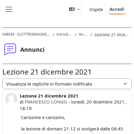
Vai al contenuto principale
Accedi
Ospite
Pannello laterale
048SM - ELETTROMAGNETISMO 2021
Introduzione
Annunci
Lezione 21 dicembre 2021
Annunci
Lezione 21 dicembre 2021
Modalità visualizzazione
Lezione 21 dicembre 2021
Numero di risposte: 0
di
FRANCESCO LONGO
-
lunedì, 20 dicembre 2021,
18:19
Carissime e carissimi,
la lezione di domani 21.12 si svolgerà dalle 08:45