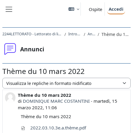
Vai al contenuto principale
Accedi
Ospite
Pannello laterale
2244LETTORATO - Lettorato di lingua francese III 2021
Introduzione
Annunci
Thème du 10 mars 2022
Annunci
Thème du 10 mars 2022
Modalità visualizzazione
Thème du 10 mars 2022
Numero di risposte: 0
di
DOMINIQUE MARC COSTANTINI
-
martedì, 15
marzo 2022, 11:06
Thème du 10 mars 2022
2022.03.10.3e.a.thème.pdf