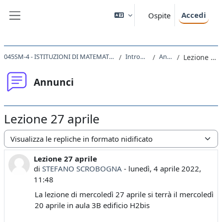
Vai al contenuto principale
Accedi
Ospite
Pannello laterale
045SM-4 - ISTITUZIONI DI MATEMATICA - MODULO B 2021
Introduzione
Annunci
Lezione 27 aprile
Annunci
Lezione 27 aprile
Modalità visualizzazione
Lezione 27 aprile
Numero di risposte: 0
di
STEFANO SCROBOGNA
-
lunedì, 4 aprile 2022,
11:48
La lezione di mercoledì 27 aprile si terrà il mercoledì
20 aprile in aula 3B edificio H2bis