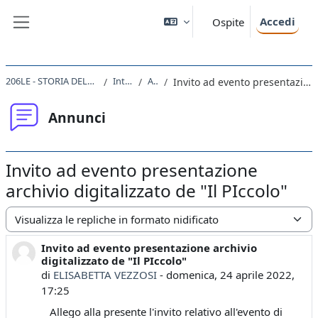
Vai al contenuto principale
Accedi
Ospite
Pannello laterale
206LE - STORIA DELLE DONNE E DI GENERE 2021
Introduzione
Annunci
Invito ad evento presentazione archivio digitalizzato de "Il PIccolo"
Annunci
Invito ad evento presentazione
archivio digitalizzato de "Il PIccolo"
Modalità visualizzazione
Invito ad evento presentazione archivio
Numero di risposte: 0
digitalizzato de "Il PIccolo"
di
ELISABETTA VEZZOSI
-
domenica, 24 aprile 2022,
17:25
Allego alla presente l'invito relativo all'evento di