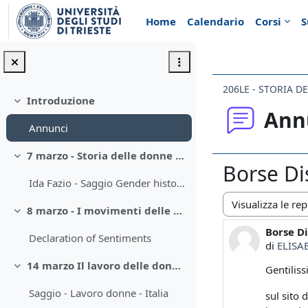
Vai al contenuto principale
Home
Calendario
Corsi
S
206LE - STORIA D
Introduzione
Minimizza
Ann
Annunci
7 marzo - Storia delle donne e storia di genere
Minimizza
Borse Di
Ida Fazio - Saggio Gender history
8 marzo - I movimenti delle donne
Modalità visualiz
Minimizza
Borse Di
Numero d
Declaration of Sentiments
di
ELISA
14 marzo Il lavoro delle donne in occidente
Gentiliss
Minimizza
Saggio - Lavoro donne - Italia
sul sito 