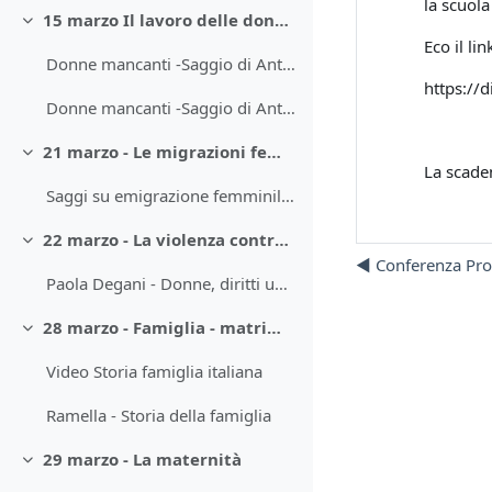
la scuola
15 marzo Il lavoro delle donne nel Sud del Mondo
Minimizza
Eco il lin
Donne mancanti -Saggio di Antonella Rondinone
https://d
Donne mancanti -Saggio di Antonella Rondinone
21 marzo - Le migrazioni femminili
Minimizza
La scaden
Saggi su emigrazione femminile passato e presente
22 marzo - La violenza contro le donne
Minimizza
◀︎ Conferenza Prof
Paola Degani - Donne, diritti umani e guerra
28 marzo - Famiglia - matrimonio e divorzio - relazioni affettive
Minimizza
Video Storia famiglia italiana
Ramella - Storia della famiglia
29 marzo - La maternità
Minimizza