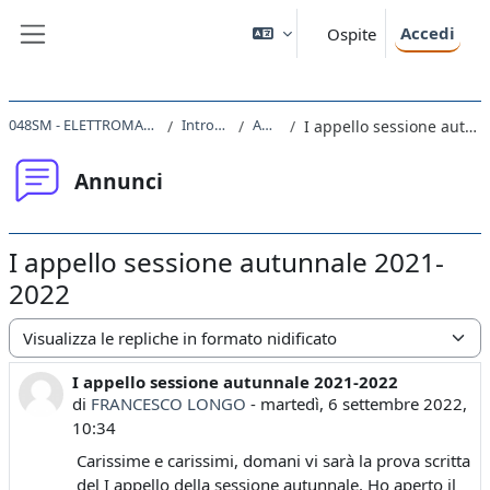
Vai al contenuto principale
Accedi
Ospite
Pannello laterale
048SM - ELETTROMAGNETISMO 2021
Introduzione
Annunci
I appello sessione autunnale 2021-2022
Annunci
I appello sessione autunnale 2021-
2022
Modalità visualizzazione
I appello sessione autunnale 2021-2022
Numero di risposte: 0
di
FRANCESCO LONGO
-
martedì, 6 settembre 2022,
10:34
Carissime e carissimi, domani vi sarà la prova scritta
del I appello della sessione autunnale. Ho aperto il