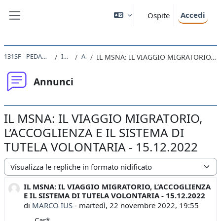
Vai al contenuto principale
Accedi
Ospite
Pannello laterale
131SF - PEDAGOGIA INTERCULTURALE 2022
Introduzione
Annunci
IL MSNA: IL VIAGGIO MIGRATORIO, L’ACCOGLIENZA E IL SISTEMA DI TUTELA VOLONTARIA - 15.12.2022
Annunci
IL MSNA: IL VIAGGIO MIGRATORIO,
L’ACCOGLIENZA E IL SISTEMA DI
TUTELA VOLONTARIA - 15.12.2022
Modalità visualizzazione
IL MSNA: IL VIAGGIO MIGRATORIO, L’ACCOGLIENZA
Numero di risposte: 0
E IL SISTEMA DI TUTELA VOLONTARIA - 15.12.2022
di
MARCO IUS
-
martedì, 22 novembre 2022, 19:55
Car*,