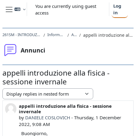
Skip to main content
Log
You are currently using guest
in
access
Side panel
261SM - INTRODUZIONE ALLA FISICA 2021
Informazioni generali
Annunci
appelli introduzione alla fisica - sessione invernale
Annunci
appelli introduzione alla fisica -
sessione invernale
Display mode
appelli introduzione alla fisica - sessione
Number of replies: 0
invernale
by
DANIELE COSLOVICH
-
Thursday, 1 December
2022, 9:08 AM
Buongiorno,