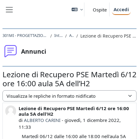
Vai al contenuto principale
Accedi
Ospite
Pannello laterale
301MI - PROGETTAZIONE DI SISTEMI ELETTRONICI 2022
Introduzione
Annunci
Lezione di Recupero PSE Martedì 6/12 ore 16:00 aula 5A dell’H2
Annunci
Lezione di Recupero PSE Martedì 6/12
ore 16:00 aula 5A dell’H2
Modalità visualizzazione
Lezione di Recupero PSE Martedì 6/12 ore 16:00
Numero di risposte: 0
aula 5A dell’H2
di
ALBERTO CARINI
-
giovedì, 1 dicembre 2022,
11:33
Martedì 06/12 dalle 16:00 alle 18:00 nell'aula 5A