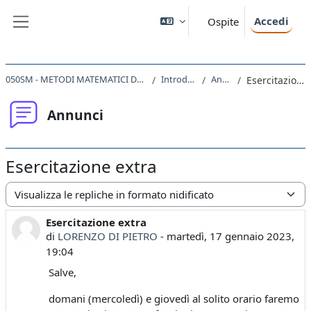
Vai al contenuto principale
Accedi
Ospite
Pannello laterale
050SM - METODI MATEMATICI DELLA FISICA 2022
Introduzione
Annunci
Esercitazione extra
Annunci
Esercitazione extra
Modalità visualizzazione
Esercitazione extra
Numero di risposte: 0
di
LORENZO DI PIETRO
-
martedì, 17 gennaio 2023,
19:04
Salve,
domani (mercoledì) e giovedì al solito orario faremo