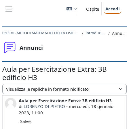
Vai al contenuto principale
Accedi
Ospite
Pannello laterale
050SM - METODI MATEMATICI DELLA FISICA 2022
Introduzione
Annunci
Annunci
Aula per Esercitazione Extra: 3B
edificio H3
Modalità visualizzazione
Aula per Esercitazione Extra: 3B edificio H3
Numero di risposte: 0
di
LORENZO DI PIETRO
-
mercoledì, 18 gennaio
2023, 11:00
Salve,