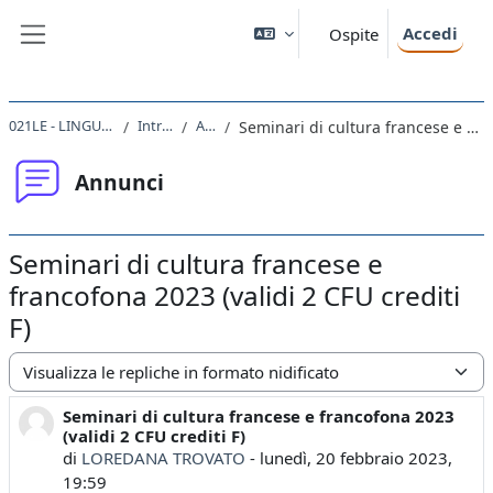
Vai al contenuto principale
Accedi
Ospite
Pannello laterale
021LE - LINGUA FRANCESE I 2022
Introduzione
Annunci
Seminari di cultura francese e francofona 2023 (validi 2 CFU crediti F)
Annunci
Seminari di cultura francese e
francofona 2023 (validi 2 CFU crediti
F)
Modalità visualizzazione
Seminari di cultura francese e francofona 2023
Numero di risposte: 0
(validi 2 CFU crediti F)
di
LOREDANA TROVATO
-
lunedì, 20 febbraio 2023,
19:59