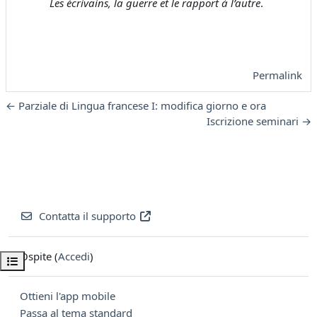
Les écrivains, la guerre et le rapport à l’autre
.
Permalink
← Parziale di Lingua francese I: modifica giorno e ora
Iscrizione seminari →
Contatta il supporto
Ospite (
Accedi
)
Apri indice del corso
Ottieni l'app mobile
Passa al tema standard