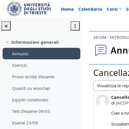
Vai al contenuto principale
Home
Calendario
Corsi
S
261SM - INTRODUZ
Informazioni generali
Minimizza
Ann
Annunci
Esercizi
Cancella
Prove scritte d'esame
Quesiti su wooclap
Modalità visualiz
Cancell
Numero d
Jupyter notebooks
di
JACOP
Test d'esame 09/05
Ciao a tut
Esame 23/06
Scusatem