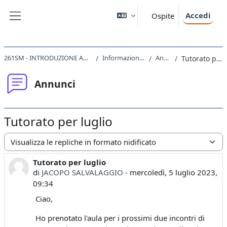
Vai al contenuto principale
Accedi
Ospite
Pannello laterale
261SM - INTRODUZIONE ALLA FISICA 2022
Informazioni generali
Annunci
Tutorato per luglio
Annunci
Tutorato per luglio
Modalità visualizzazione
Tutorato per luglio
Numero di risposte: 0
di
JACOPO SALVALAGGIO
-
mercoledì, 5 luglio 2023,
09:34
Ciao,
Ho prenotato l'aula per i prossimi due incontri di