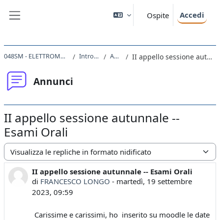
Vai al contenuto principale
Accedi
Ospite
Pannello laterale
048SM - ELETTROMAGNETISMO 2022
Introduzione
Annunci
II appello sessione autunnale -- Esami Orali
Annunci
II appello sessione autunnale --
Esami Orali
Modalità visualizzazione
II appello sessione autunnale -- Esami Orali
Numero di risposte: 0
di
FRANCESCO LONGO
-
martedì, 19 settembre
2023, 09:59
Carissime e carissimi, ho inserito su moodle le date