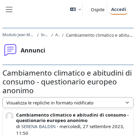
Vai al contenuto principale
Accedi
Ospite
Pannello laterale
Modulo Jean Monnet EUinCEE 2022 - 2023
Introduzione
Annunci
Cambiamento climatico e abitudini di consumo - questionario europeo anonimo
Annunci
Cambiamento climatico e abitudini di
consumo - questionario europeo
anonimo
Modalità visualizzazione
Cambiamento climatico e abitudini di consumo -
Numero di risposte: 0
questionario europeo anonimo
di
SERENA BALDIN
-
mercoledì, 27 settembre 2023,
11:50