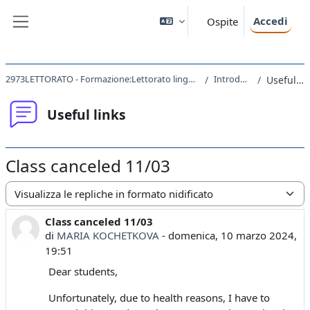
Vai al contenuto principale
Accedi
Ospite
Pannello laterale
2973LETTORATO - Formazione:Lettorato lingua inglese B1 2023
Introduzione
Useful links
Useful links
Class canceled 11/03
Modalità visualizzazione
Class canceled 11/03
Numero di risposte: 0
di
MARIA KOCHETKOVA
-
domenica, 10 marzo 2024,
19:51
Dear students,
Unfortunately, due to health reasons, I have to