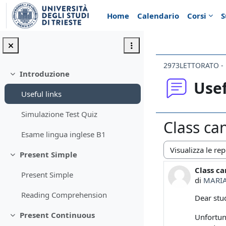
Vai al contenuto principale
Home
Calendario
Corsi
S
Introduzione
Minimizza
Usef
Useful links
Simulazione Test Quiz
Class ca
Esame lingua inglese B1
Present Simple
Modalità visualiz
Minimizza
Class c
Numero d
Present Simple
di
MARI
Reading Comprehension
Dear stu
Present Continuous
Unfortun
Minimizza