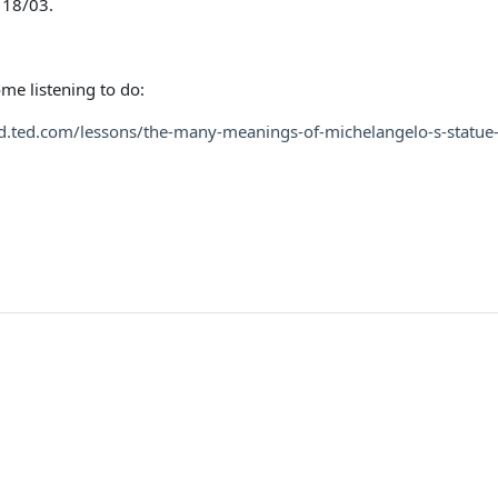
 18/03.
ome listening to do:
ed.ted.com/lessons/the-many-meanings-of-michelangelo-s-statue-