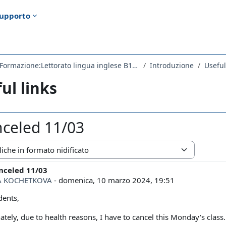
upporto
2973LETTORATO - Formazione:Lettorato lingua inglese B1 2023
Introduzione
Useful
ul links
nceled 11/03
zazione
anceled 11/03
i risposte: 0
A KOCHETKOVA
-
domenica, 10 marzo 2024, 19:51
dents,
ately, due to health reasons, I have to cancel this Monday's clas