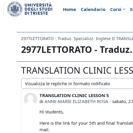
Vai al contenuto principale
Home
Calendario
Corsi
S
2977LETTORATO - Traduz. 
TRANSLATION CLINIC LES
Modalità visualizzazione
TRANSLATION CLINIC LESSON 5
Numero di risposte: 0
di
ANNE-MARIE ELIZABETH ROSA
-
sabato, 27
Hi students,
Here is the link for your 5th and final Transl
mail.