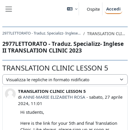
Vai al contenuto principale
Accedi
Ospite
Pannello laterale
2977LETTORATO - Traduz. Specializz- Inglese II TRANSLATION CLINIC 2023
TRANSLATION CLINIC LESSON 5
2977LETTORATO - Traduz. Specializz- Inglese
II TRANSLATION CLINIC 2023
TRANSLATION CLINIC LESSON 5
Modalità visualizzazione
TRANSLATION CLINIC LESSON 5
Numero di risposte: 0
di
ANNE-MARIE ELIZABETH ROSA
-
sabato, 27 aprile
2024, 11:01
Hi students,
Here is the link for your 5th and final Translation
Clinic. Like always, please sign up as soon as