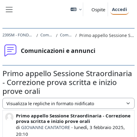
Vai al contenuto principale
Accedi
Ospite
Pannello laterale
239SM - FONDAMENTI DI ELETTRODINAMICA 2023
Comunicazioni e annunci
Comunicazioni e annunci
Primo appello Sessione Straordinaria - Correzione prova scritta e inizio prove orali
Comunicazioni e annunci
Primo appello Sessione Straordinaria
- Correzione prova scritta e inizio
prove orali
Modalità visualizzazione
Primo appello Sessione Straordinaria - Correzione
Numero di risposte: 0
prova scritta e inizio prove orali
di
GIOVANNI CANTATORE
-
lunedì, 3 febbraio 2025,
20:10