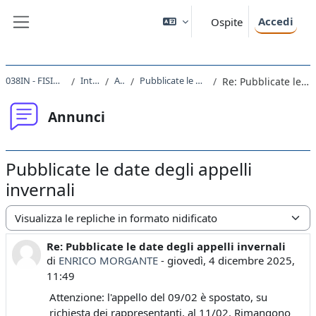
Vai al contenuto principale
Accedi
Ospite
Pannello laterale
038IN - FISICA GENERALE II 2025
Introduzione
Annunci
Pubblicate le date degli appelli invernali
Re: Pubblicate le date degli appelli invernali
Annunci
Pubblicate le date degli appelli
invernali
Modalità visualizzazione
Re: Pubblicate le date degli appelli invernali
Numero di risposte: 0
di
ENRICO MORGANTE
-
giovedì, 4 dicembre 2025,
11:49
Attenzione: l'appello del 09/02 è spostato, su
richiesta dei rappresentanti, al 11/02. Rimangono