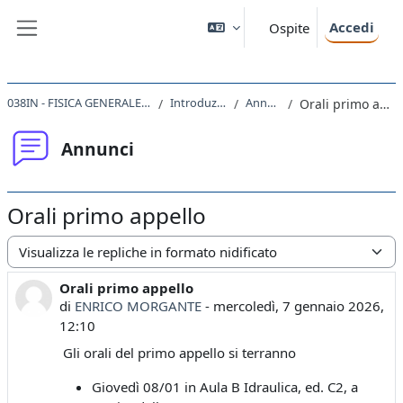
Vai al contenuto principale
Accedi
Ospite
Pannello laterale
038IN - FISICA GENERALE II 2025
Introduzione
Annunci
Orali primo appello
Annunci
Orali primo appello
Modalità visualizzazione
Orali primo appello
Numero di risposte: 0
di
ENRICO MORGANTE
-
mercoledì, 7 gennaio 2026,
12:10
Gli orali del primo appello si terranno
Giovedì 08/01 in Aula B Idraulica, ed. C2, a