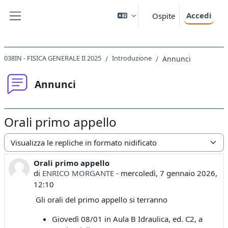
Vai al contenuto principale
Accedi
Ospite
Pannello laterale
038IN - FISICA GENERALE II 2025
Introduzione
Annunci
Annunci
Orali primo appello
Modalità visualizzazione
Orali primo appello
Numero di risposte: 0
di
ENRICO MORGANTE
-
mercoledì, 7 gennaio 2026,
12:10
Gli orali del primo appello si terranno
Giovedì 08/01 in Aula B Idraulica, ed. C2, a