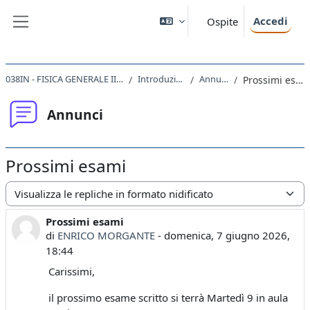
Vai al contenuto principale
Accedi
Ospite
Pannello laterale
038IN - FISICA GENERALE II 2025
Introduzione
Annunci
Prossimi esami
Annunci
Prossimi esami
Modalità visualizzazione
Prossimi esami
Numero di risposte: 1
di
ENRICO MORGANTE
-
domenica, 7 giugno 2026,
18:44
Carissimi,
il prossimo esame scritto si terrà Martedì 9 in aula