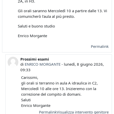
2A, in H3.
Gli orali saranno Mercoledì 10 a partire dalle 13. Vi
comunicherò l'aula al più presto.
Saluti e buono studio
Enrico Morgante
Permalink
Prossimi esami
In riposta a ENRICO MORGANTE
di
ENRICO MORGANTE
-
lunedì, 8 giugno 2026,
09:33
Carissimi,
gli orali si terranno in aula A idraulica in C2,
Mercoledì 10 alle ore 13. Inizieremo con la
correzione del compito di domani.
Saluti
Enrico Morgante
Permalink
Visualizza intervento genitore