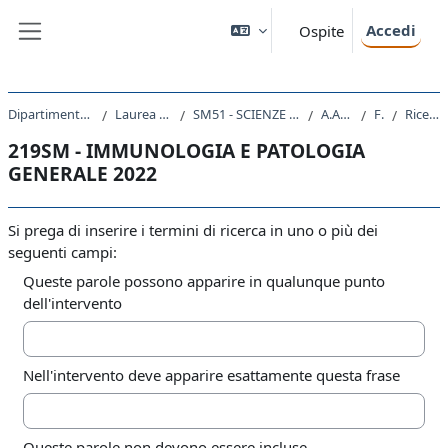
Vai al contenuto principale
Accedi
Ospite
Pannello laterale
Dipartimento di Scienze della Vita
Laurea triennale (DM270)
SM51 - SCIENZE E TECNOLOGIE BIOLOGICHE
A.A. 2022 - 2023
Forum
Ricerca avanzata
219SM - IMMUNOLOGIA E PATOLOGIA
GENERALE 2022
Si prega di inserire i termini di ricerca in uno o più dei
seguenti campi:
Queste parole possono apparire in qualunque punto
dell'intervento
Nell'intervento deve apparire esattamente questa frase
Queste parole non devono essere incluse