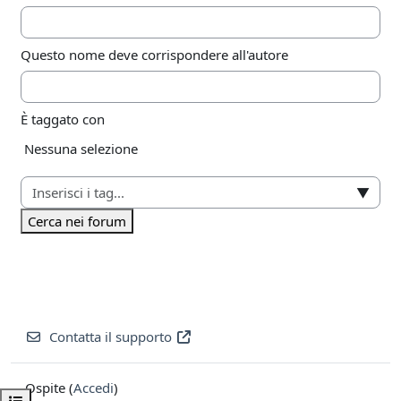
Questo nome deve corrispondere all'autore
È taggato con
Elementi selezionati:
Nessuna selezione
▼
Cerca nei forum
Contatta il supporto
Ospite (
Accedi
)
Apri indice del corso