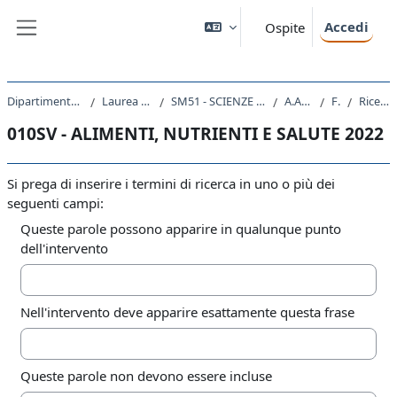
Vai al contenuto principale
Accedi
Ospite
Pannello laterale
Dipartimento di Scienze della Vita
Laurea triennale (DM270)
SM51 - SCIENZE E TECNOLOGIE BIOLOGICHE
A.A. 2022 - 2023
Forum
Ricerca avanzata
010SV - ALIMENTI, NUTRIENTI E SALUTE 2022
Si prega di inserire i termini di ricerca in uno o più dei
seguenti campi:
Queste parole possono apparire in qualunque punto
dell'intervento
Nell'intervento deve apparire esattamente questa frase
Queste parole non devono essere incluse