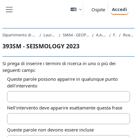
Vai al contenuto principale
Accedi
Ospite
Pannello laterale
Dipartimento di Matematica e Geoscienze
Laurea Magistrale
SM64 - GEOPHYSICS AND GEODATA
A.A. 2023 - 2024
Forum
Ricerca avanzata
393SM - SEISMOLOGY 2023
Si prega di inserire i termini di ricerca in uno o più dei
seguenti campi:
Queste parole possono apparire in qualunque punto
dell'intervento
Nell'intervento deve apparire esattamente questa frase
Queste parole non devono essere incluse