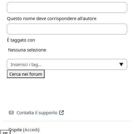
Questo nome deve corrispondere all'autore
È taggato con
Elementi selezionati:
Nessuna selezione
▼
Cerca nei forum
Contatta il supporto
Ospite (
Accedi
)
Apri indice del corso