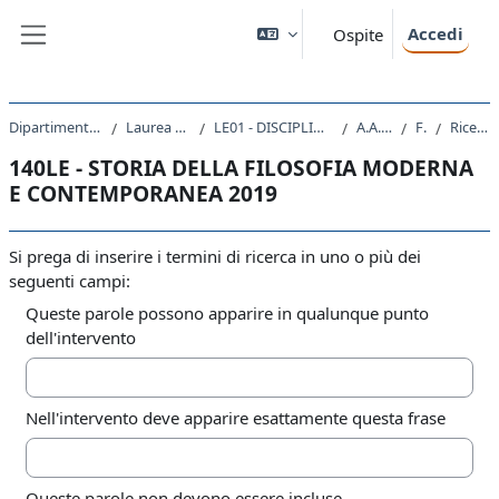
Vai al contenuto principale
Accedi
Ospite
Pannello laterale
Dipartimento di Studi Umanistici
Laurea triennale (DM270)
LE01 - DISCIPLINE STORICHE E FILOSOFICHE
A.A. 2019 - 2020
Forum
Ricerca avanzata
140LE - STORIA DELLA FILOSOFIA MODERNA
E CONTEMPORANEA 2019
Si prega di inserire i termini di ricerca in uno o più dei
seguenti campi:
Queste parole possono apparire in qualunque punto
dell'intervento
Nell'intervento deve apparire esattamente questa frase
Queste parole non devono essere incluse