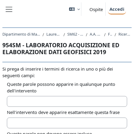
Vai al contenuto principale
Accedi
Ospite
Pannello laterale
Dipartimento di Matematica e Geoscienze
Laurea Magistrale
SM62 - GEOSCIENZE
A.A. 2019 - 2020
Forum
Ricerca avanzata
954SM - LABORATORIO ACQUISIZIONE ED
ELABORAZIONE DATI GEOFISICI 2019
Si prega di inserire i termini di ricerca in uno o più dei
seguenti campi:
Queste parole possono apparire in qualunque punto
dell'intervento
Nell'intervento deve apparire esattamente questa frase
Queste parole non devono essere incluse