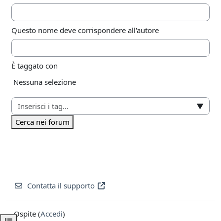
Questo nome deve corrispondere all'autore
È taggato con
Elementi selezionati:
Nessuna selezione
▼
Cerca nei forum
Contatta il supporto
Ospite (
Accedi
)
Apri indice del corso