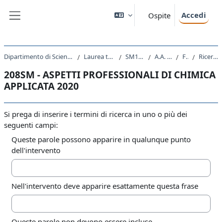
Vai al contenuto principale
Accedi
Ospite
Pannello laterale
Dipartimento di Scienze Chimiche e Farmaceutiche
Laurea triennale (DM270)
SM10 - CHIMICA
A.A. 2020 - 2021
Forum
Ricerca avanzata
208SM - ASPETTI PROFESSIONALI DI CHIMICA
APPLICATA 2020
Si prega di inserire i termini di ricerca in uno o più dei
seguenti campi:
Queste parole possono apparire in qualunque punto
dell'intervento
Nell'intervento deve apparire esattamente questa frase
Queste parole non devono essere incluse