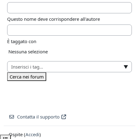
Questo nome deve corrispondere all'autore
È taggato con
Elementi selezionati:
Nessuna selezione
▼
Cerca nei forum
Contatta il supporto
Ospite (
Accedi
)
Apri indice del corso