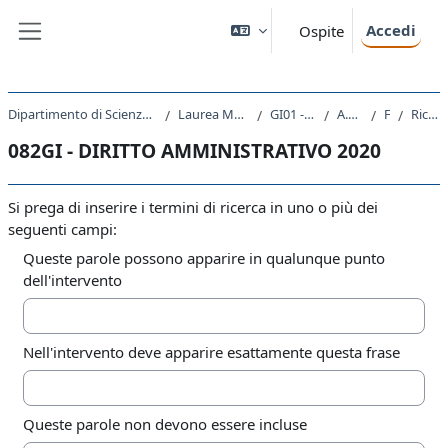
Vai al contenuto principale
Accedi
Ospite
Pannello laterale
Dipartimento di Scienze Giuridiche, del Linguaggio, dell`Interpretazione e della Traduzione
Laurea Magistrale Ciclo Unico 5 anni
GI01 - GIURISPRUDENZA
A.A. 2020 - 2021
Forum
Ricerca avanzata
082GI - DIRITTO AMMINISTRATIVO 2020
Si prega di inserire i termini di ricerca in uno o più dei
seguenti campi:
Queste parole possono apparire in qualunque punto
dell'intervento
Nell'intervento deve apparire esattamente questa frase
Queste parole non devono essere incluse