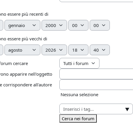
ono essere più recenti di
Mese
Anno
Ora
Minuto
ono essere più vecchi di
Mese
Anno
Ora
Minuto
 forum cercare
ono apparire nell'oggetto
corrispondere all'autore
Elementi selezionati:
Nessuna selezione
▼
Cerca nei forum