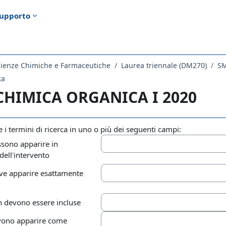
upporto
cienze Chimiche e Farmaceutiche
Laurea triennale (DM270)
SM
ta
 CHIMICA ORGANICA I 2020
re i termini di ricerca in uno o più dei seguenti campi:
sono apparire in
ell'intervento
eve apparire esattamente
 devono essere incluse
vono apparire come