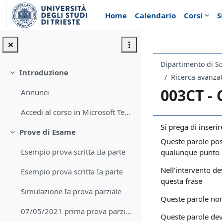
Vai al contenuto principale
Home
Calendario
Corsi
S
Dipartimento di S
Introduzione
Minimizza
Ricerca avanza
003CT -
Annunci
Accedi al corso in Microsoft Teams
Si prega di inseri
Prove di Esame
Minimizza
Queste parole pos
Esempio prova scritta IIa parte
qualunque punto d
Nell'intervento d
Esempio prova scritta Ia parte
questa frase
Simulazione Ia prova parziale
Queste parole non
07/05/2021 prima prova parziale - risultati
Queste parole de