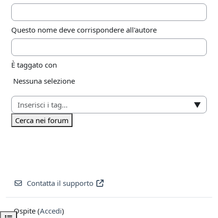
Questo nome deve corrispondere all'autore
È taggato con
Elementi selezionati:
Nessuna selezione
▼
Cerca nei forum
Contatta il supporto
Ospite (
Accedi
)
Apri indice del corso