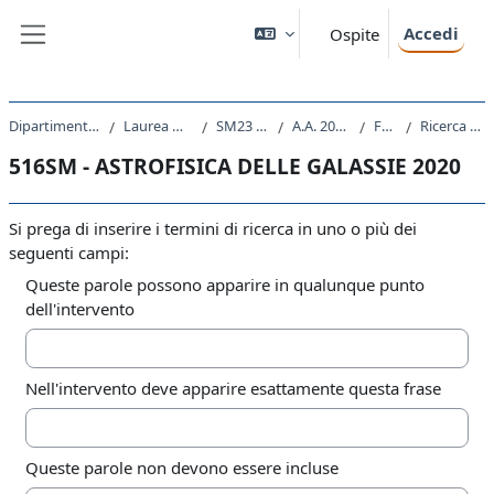
Vai al contenuto principale
Accedi
Ospite
Pannello laterale
Dipartimento di Fisica
Laurea Magistrale
SM23 - FISICA
A.A. 2020 - 2021
Forum
Ricerca avanzata
516SM - ASTROFISICA DELLE GALASSIE 2020
Si prega di inserire i termini di ricerca in uno o più dei
seguenti campi:
Queste parole possono apparire in qualunque punto
dell'intervento
Nell'intervento deve apparire esattamente questa frase
Queste parole non devono essere incluse